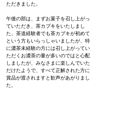
ただきました。
午後の部は、まずお菓子を召し上がっ
ていただき、茶カブキをいたしまし
た。茶道経験者でも茶カブキが初めて
という方もいらっしゃいましたが、特
に濃茶未経験の方には召し上がってい
ただくお濃茶の量が多いのではと心配
しましたが、みなさまに楽しんでいた
だけたようで、すべて正解された方に
賞品が渡されますと歓声があがりまし
た。
今回は二日ともお正客は全問正解。お
次客以降の全問正解者には拍手でお祝
いしました。
午後の部の後半は、「紫式部」と「清
少納言」の二組に分かれての投扇興。
まずはお一人ずつ体験していただいた