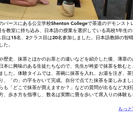
パースにある公立学校Shenton Collegeで茶道のデモンス
畳を教室に持ち込み、日本語の授業を選択している高校1年生
ス目は15名、2クラス目は20名参加しました。日本語教師の智
した。
や歴史、抹茶とほかのお茶との違いなどを紹介した後、薄茶の
日本に興味のある生徒たちなので、先生が袴姿で抹茶を飲むと
ました。体験タイムでは、茶碗に抹茶を入れ、お湯を注ぎ、茶
り、「の」の字をかいて完成。自分で点てた抹茶を楽しみまし
らも「どこで抹茶が買えますか？」などの質問が出るなど大好
方、歩き方を指導し、数名は実際に畳を歩いて席入りの体験も
もっと