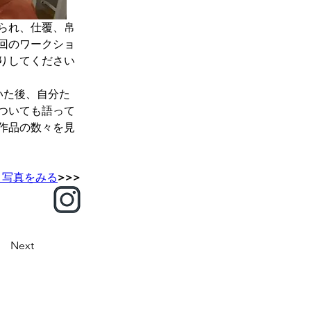
られ、仕覆、帛
回のワークショ
りしてください
いた後、自分た
ついても語って
作品の数々を見
と写真をみる
>>>
Next